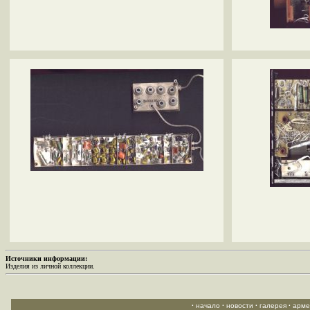
Источники информации:
Изделия из личной коллекции.
·
начало
·
новости
·
галерея
·
арме