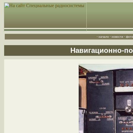
·
начало
·
новости
·
фото
Навигационно-по