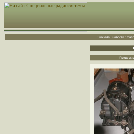
·
начало
·
новости
·
фото
Процесс р