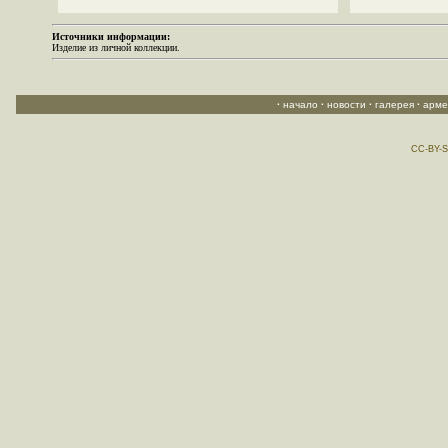
Источники информации:
Изделие из личной коллекции.
·
начало
·
новости
·
галерея
·
арме
CC-BY-S