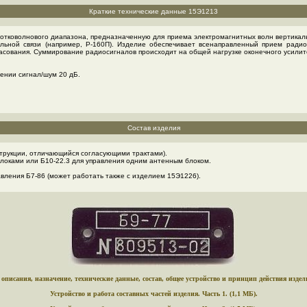
Краткие технические данные 15Э1213
тковолнового диaпазона, предназначенную для приема электромагнитных волн вертикаль
ьной связи (например, Р-160П). Изделие обеспечивает всенаправленный прием радио
сования. Суммирование радиосигналов происходит на общей нагрузке оконечного усилит
шении сигнал/шум 20 дБ.
Состав изделия
нструкции, отличающийся согласующими трактами).
блоками или Б10-22.3 для управления одним антенным блоком.
вления Б7-86 (может работать также с изделием 15Э1226).
описания, назначение, технические данные, состав, общее устройство и принцип действия издели
Устройство и работа составных частей изделия. Часть 1. (1,1 МБ).