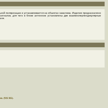
ной поляризации и устанавливается на объектах заказчика. Изделие предназначено
сигналов, для чего в блоке антенном установлены две взаимноперпендикулярные
еля.
я. (926 КБ).