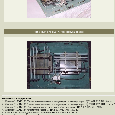
Антенный блок Б9-77 без кожуха сверху
Источники информации:
1. Изделие "15Э1213". Техническое описание и инструкция по эксплуатации. ЦЛ2.091.022 ТО. Часть 1. 
2. Изделие "15Э1213". Техническое описание и инструкция по эксплуатации. ЦЛ2.091.022 ТО1. Часть 2
3. Изделие "15Э1213". Инструкция по техническому обслуживанию. ЦЛ2.091.022 ИО. 1987 г.
4. Изделие "15Э1213". Формуляр. Часть 1. ЦЛ2.091.022 ФО. 1987 г.
5. Блок Б7-86. Руководство по эксплуатации. ЦЛ3.624.017 РЭ. 1979 г.