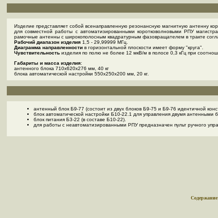
Изделие представляет собой всенаправленную резонансную магнитную антенну коро
для совместной работы с автоматизированными коротковолновыми РПУ магистрал
рамочные антенны с широкополосным квадратурным фазовращателем в тракте согла
Рабочий диапазон изделия
1,5 - 29,99999 МГц.
Диаграмма направленности
в горизонтальной плоскости имеет форму "круга".
Чувствительность
изделия по полю не более 12 мкВ/м в полосе 0,3 кГц при соотно
Габариты и масса изделия
:
антенного блока 710х620х276 мм, 40 кг
блока автоматической настройки 550х250х200 мм, 20 кг.
антенный блок Б9-77 (состоит из двух блоков Б9-75 и Б9-76 идентичной ко
блок автоматической настройки Б10-22.1 для управления двумя антенными 
блок питания Б3-22 (в составе Б10-22).
для работы с неавтоматизированными РПУ предназначен пульт ручного упра
Содержание 