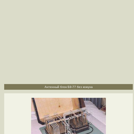
Антенный блок Б9-77 без кожуха