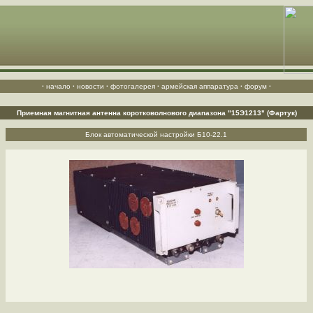
·
начало
·
новости
·
фотогалерея
·
армейская аппаратура
·
форум
·
Приемная магнитная антенна коротковолнового диапазона "15Э1213" (Фартук)
Блок автоматической настройки Б10-22.1