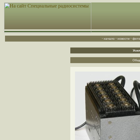
·
начало
·
новости
·
фото
Усил
Общи