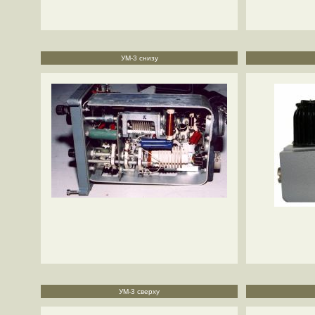
УМ-3 снизу
УМ-3 сверху