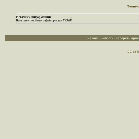
Техниче
Источник информации:
Большинство Фотографий прислал
RV3AP
.
·
начало
·
новости
·
галерея
·
арме
CC-BY-S