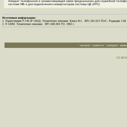
Аппарат телефонной и громкоговорящей связи предназначен для служебной телефо
системе МБ и для подключения к коммутаторам системы ЦБ (АТС).
Источники информации:
1. Радиостанция Р-140 (Р-140Д). Техническое описание. Книга №1. ЯР1.201.013 ТО/С. Редакция 1-68
2. Р-140М. Техническое описание. ЯР1.600.004 ТО. 1982 г.
·
начало
·
новости
·
галерея
·
арме
CC-BY-S