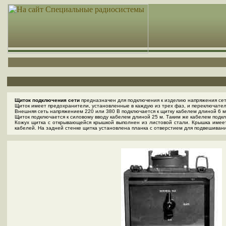
Щиток подключения сети
предназначен для подключения к изделию напряжения сети
Щиток имеет предохранители, установленные в каждую из трех фаз, и переключател
Внешняя сеть напряжением 220 или 380 В подключается к щитку кабелем длиной 6 ме
Щиток подключается к силовому вводу кабелем длиной 25 м. Таким же кабелем подклю
Кожух щитка с открывающейся крышкой выполнен из листовой стали. Крышка имеет
кабелей. На задней стенке щитка установлена планка с отверстием для подвешивани