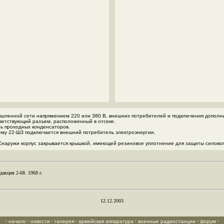
шленной сети напряжением 220 или 380 В, внешних потребителей и подключения дополн
тветствующий разъем, расположенный в отсеке.
ть проходных конденсаторов.
ему 22-ШЗ подключается внешний потребитель электроэнергии.
Снаружи корпус закрывается крышкой, имеющей резиновое уплотнение для защиты силового
акция 2-68. 1968 г.
12.12.2003
·
начало
·
новости
·
галерея
·
армейская аппаратура
·
военные радиостанции
·
форум
·