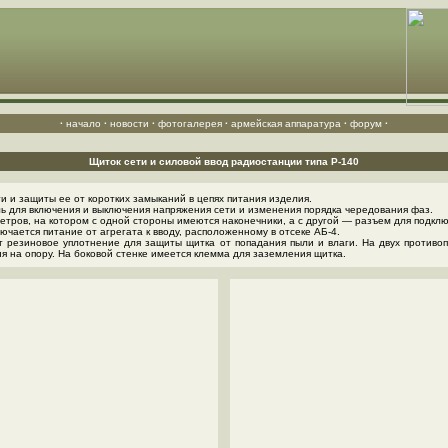
·
начало
·
новости
·
фотогалерея
·
армейская аппаратура
·
форум
·
Щиток сети и силовой ввод радиостанции типа Р-140
 и защиты ее от коротких замыканий в цепях питания изделия.
ь для включения и выключения напряжения сети и изменения порядка чередования фаз.
тров, на котором с одной стороны имеются наконечники, а с другой — разъем для подклю
чается питание от агрегата к вводу, расположенному в отсеке АБ-4.
 резиновое уплотнение для защиты щитка от попадания пыли и влаги. На двух противо
я на опору. На боковой стенке имеется клемма для заземления щитка.