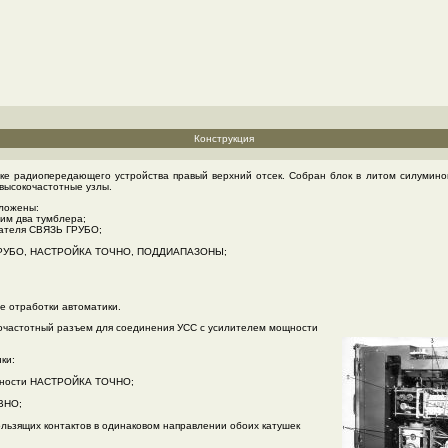
Конструкция
ке радиопередающего устройства правый верхний отсек. Собран блок в литом силумино
высокочастотные узлы.
оложены:
м два тумблера;
чателя СВЯЗЬ ГРУБО;
Ь ГРУБО, НАСТРОЙКА ТОЧНО, ПОДДИАПАЗОНЫ;
е отработки автоматики.
окочастотный разъем для соединения УСС с усилителем мощности
ки:
тивности НАСТРОЙКА ТОЧНО;
ВНО;
льзящих контактов в одинаковом направлении обоих катушек