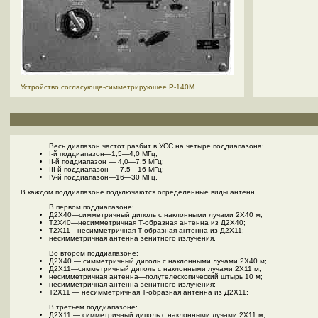
Устройство согласующе-симметрирующее Р-140М
Весь диапазон частот разбит в УСС на четыре поддиапазона:
I-й поддиапазон—1,5—4,0 МГц;
II-й поддиапазон — 4,0—7,5 МГц;
III-й поддиапазон — 7,5—16 МГц;
IV-й поддиапазон—16—30 МГц.
В каждом поддиапазоне подключаются определенные виды антенн.
В первом поддиапазоне:
Д2Х40—симметричный диполь с наклонными лучами 2X40 м;
Т2Х40—несимметричная Т-образная антенна из Д2Х40;
Т2Х11—несимметричная Т-образная антенна из Д2Х11;
несимметричная антенна зенитного излучения.
Во втором поддиапазоне:
Д2Х40 — симметричный диполь с наклонными лучами 2X40 м;
Д2Х11—симметричный диполь с наклонными лучами 2X11 м;
несимметричная антенна—полутелескопический штырь 10 м;
несимметричная антенна зенитного излучения;
Т2Х11 — несимметричная Т-образная антенна из Д2Х11;
В третьем поддиапазоне:
Д2Х11 — симметричный диполь с наклонными лучами 2X11 м;