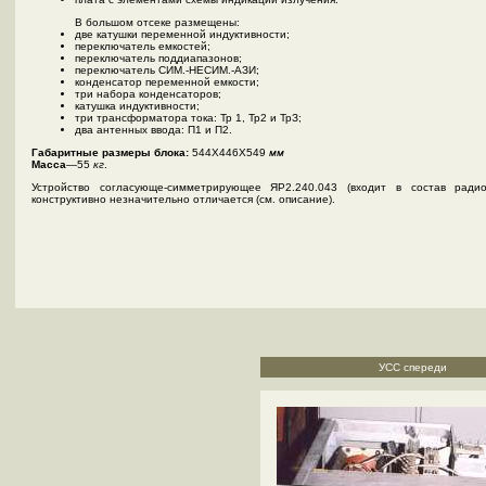
В большом отсеке размещены:
две катушки переменной индуктивности;
переключатель емкостей;
переключатель поддиапазонов;
переключатель СИМ.-НЕСИМ.-АЗИ;
конденсатор переменной емкости;
три набора конденсаторов;
катушка индуктивности;
три трансформатора тока: Тр 1, Тр2 и ТрЗ;
два антенных ввода: П1 и П2.
Габаритные размеры блока:
544X446X549
мм
Масса
—55
кг
.
Устройство согласующе-симметрирующее ЯР2.240.043 (входит в состав рад
конструктивно незначительно отличается (см. описание).
УСС спереди