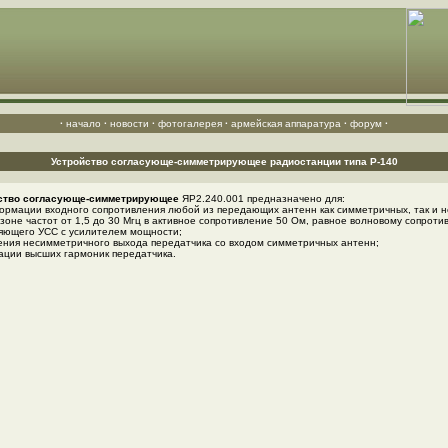
·
начало
·
новости
·
фотогалерея
·
армейская аппаратура
·
форум
·
Устройство согласующе-симметрирующее радиостанции типа Р-140
ство согласующе-симметрирующее
ЯР2.240.001 предназначено для:
ормации входного сопротивления любой из передающих антенн как симметричных, так и 
зоне частот от 1,5 до 30 Мгц в активное сопротивление 50 Ом, равное волновому сопроти
яющего УСС с усилителем мощности;
ения несимметричного выхода передатчика со входом симметричных антенн;
ации высших гармоник передатчика.