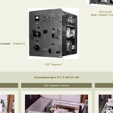
УCC Р-140
(вид с правой сто
иостанции
"Береза"
)
УCC "Березы"
Качественное фото УСС Р-140 (217 кБ)
УСС, правая сторона