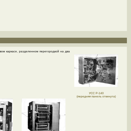
вом каркасе, разделенном перегородкой на два
УСС Р-140
(передняя панель откинута)