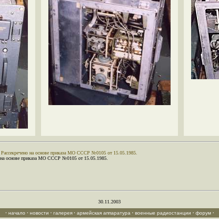
.
Рассекречено на основе приказа МО СССР №0105 от 15.05.1985.
о на основе приказа МО СССР №0105 от 15.05.1985.
30.11.2003
·
начало
·
новости
·
галерея
·
армейская аппаратура
·
военные радиостанции
·
форум
·