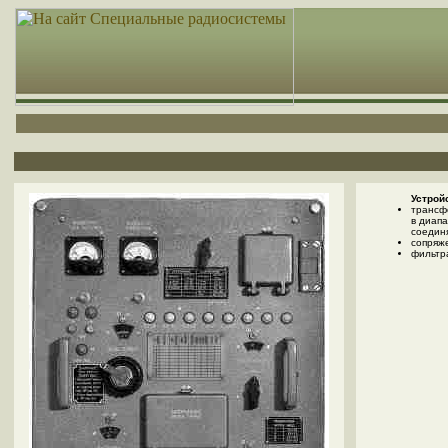
Устрой
трансф
в диапа
соедин
сопряж
фильтр