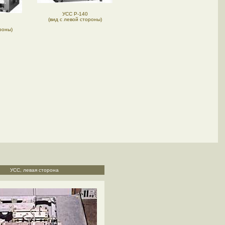
УCC Р-140
(вид с левой стороны)
роны)
УСС, левая сторона