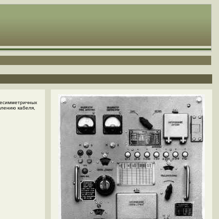
несимметричных
влению кабеля,