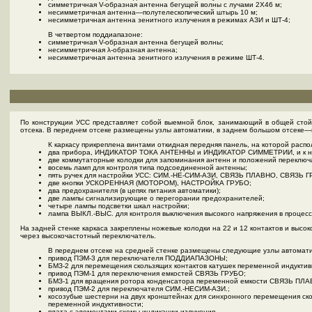
симметричная V-образная антенна бегущей волны с лучами 2X46 м;
несимметричная антенна—полутелескопический штырь 10 м;
несимметричная антенна зенитного излучения в режимах АЗИ и ШТ-4;
В четвертом поддиапазоне:
симметричная V-образная антенна бегущей волны;
несимметричная λ-образная антенна;
несимметричная антенна зенитного излучения в режиме ШТ-4.
По конструкции УСС представляет собой выемной блок, занимающий в общей стой
отсека. В переднем отсеке размещены узлы автоматики, в заднем большом отсеке—
К каркасу прикреплена винтами откидная передняя панель, на которой расп
два прибора, ИНДИКАТОР ТОКА АНТЕННЫ и ИНДИКАТОР СИММЕТРИИ, и к ни
две коммутаторные колодки для запоминания антенн и положений переклю
восемь ламп для контроля типа подсоединенной антенны;
пять ручек для настройки УСС: СИМ.-НЕ-СИМ-АЗИ, СВЯЗЬ ПЛАВНО, СВЯЗ
две кнопки УСКОРЕННАЯ (МОТОРОМ), НАСТРОЙКА ГРУБО;
два предохранителя (в цепях питания автоматики);
две лампы сигнализирующие о перегорании предохранителей;
четыре лампы подсветки шкал настройки;
лампа ВЫКЛ.-ВЫС. для контроля выключения высокого напряжения в процесс
На задней стенке каркаса закреплены ножевые колодки на 22 и 12 контактов и выс
через высокочастотный переключатель.
В переднем отсеке на средней стенке размещены следующие узлы автомати
привод ПЭМ-3 для переключателя ПОДДИАПАЗОНЫ;
БМЗ-2 для перемещения скользящих контактов катушек переменной индук
привод ПЭМ-1 для переключения емкостей СВЯЗЬ ГРУБО;
БМЗ-1 для вращения ротора конденсатора переменной емкости СВЯЗЬ ПЛА
привод ПЭМ-2 для переключателя СИМ.-НЕСИМ-АЗИ.;
косозубые шестерни на двух кронштейнах для синхронного перемещения ско
переменной индуктивности;
плата с элементами схемы индикации излучения.