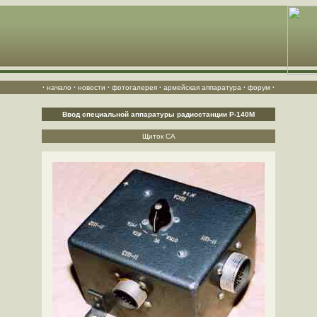
·
начало
·
новости
·
фотогалерея
·
армейская аппаратура
·
форум
·
Ввод специальной аппаратуры радиостанции Р-140М
Щиток СА