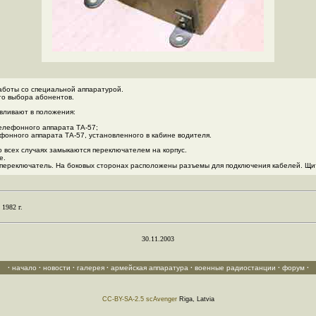
аботы со специальной аппаратурой.
го выбора абонентов.
вливают в положения:
елефонного аппарата ТА-57;
фонного аппарата ТА-57, установленного в кабине водителя.
 всех случаях замыкаются переключателем на корпус.
е.
переключатель. На боковых сторонах расположены разъемы для подключения кабелей. Щито
1982 г.
30.11.2003
·
начало
·
новости
·
галерея
·
армейская аппаратура
·
военные радиостанции
·
форум
·
CC-BY-SA-2.5
scAvenger
Riga, Latvia