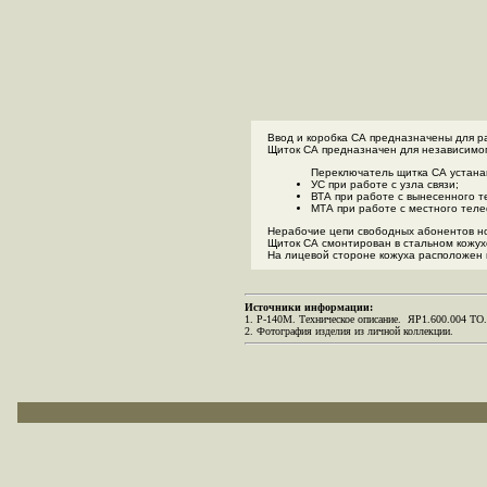
Ввод и коробка СА предназначены для р
Щиток СА предназначен для независимо
Переключатель щитка СА устана
УС при работе с узла связи;
ВТА при работе с вынесенного т
МТА при работе с местного теле
Нерабочие цепи свободных абонентов но
Щиток СА смонтирован в стальном кожух
На лицевой стороне кожуха расположен 
Источники информации:
1. Р-140М. Техническое описание. ЯР1.600.004 ТО. 
2. Фотография изделия из личной коллекции.