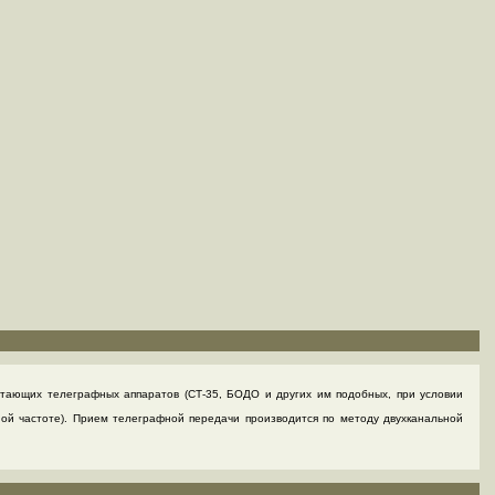
атающих телеграфных аппаратов (СТ-35, БОДО и других им подобных, при условии
ой частоте). Прием телеграфной передачи производится по методу двухканальной