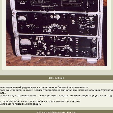
Назначение
помехозащищенной радиосвязи на радиолиниях большой протяженности.
рафных сигналов, а также запись телеграфных сигналов при помощи обычных буквопеч
ата).
кстов и одного телефонного разговора (при передаче их через один передатчик на одн
от приемника большое число рабочих волн с высокой точностью.
условиях интенсивных вибраций.
Основные технические данные