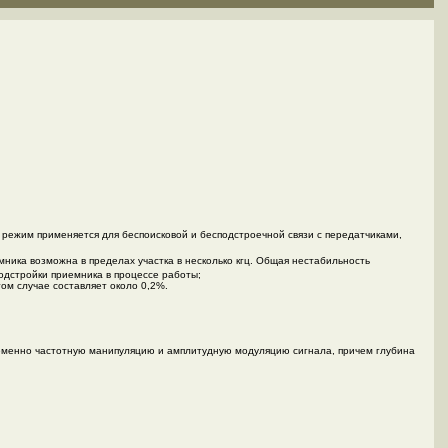
т режим применяется для беспоисковой и бесподстроечной связи с передатчиками,
ника возможна в пределах участка в несколько кгц. Общая нестабильность
одстройки приемника в процессе работы;
ом случае составляет около 0,2%.
еменно частотную манипуляцию и амплитудную модуляцию сигнала, причем глубина