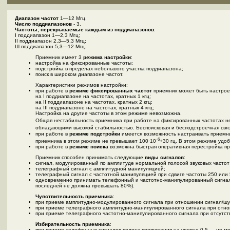
Диапазон частот
1—12 Мгц.
Число поддиапазонов
- 3.
Частоты, перекрываемые каждым из поддиапазонов
:
I поддиапазон 1—2,3 Мгц;
II поддиапазон 2,3—5,3 Мгц;
Ш поддиапазон 5,3—12 Мгц.
Приемник имеет 3
режима настройки
:
настройка на фиксированные частоты;
подстройка в пределах небольшого участка поддиапазона;
поиск в широком диапазоне частот.
Характеристики режимов настройки:
при работе в
режиме фиксированных частот
приемник может быть настроен
на I поддиапазоне на частотах, кратных 1 кгц;
на II поддиапазоне на частотах, кратных 2 кгц;
на III поддиапазоне на частотах, кратных 4 кгц;
Настройка на другие частоты в этом режиме невозможна.
Общая нестабильность приемника при работе на фиксированных частотах н
обладающими высокой стабильностью. Беспоисковая и бесподстроечная свя
при работе в
режиме подстройки
имеется возможность настраивать приемник
-6
приемника в этом режиме не превышает 100·10
+30 гц. В этом режиме удо
при работе в
режиме поиска
возможна быстрая оперативная перестройка при
Приемник способен принимать следующие
виды сигналов
:
сигнал, модулированный по амплитуде нормальной полосой звуковых частот
телеграфный сигнал с амплитудной манипуляцией;
телеграфный сигнал с частотной манипуляцией при сдвиге частоты 250 или 
одновременно принимать телефонный и частотно-манипулированный сигнал
последней не должна превышать 80%).
Чувствительность приемника
:
при приеме амплитудно-модулированного сигнала при отношении сигнал/шум
при приеме телеграфного амплитудно-манипулированного сигнала при отнош
при приеме телеграфного частотно-манипулированного сигнала при отсутст
Избирательность приемника
:
при приеме телефонных сигналов полоса пропускания на уровне 0,5 — не мен