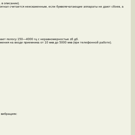
 в описании).
Сигнал считается неискаженным, если буквопечатающие аплараты не дают сбоев, а
кает полосу 150—4000 гц с неравномерностью ±6 дб.
ения на входе приемника от 10 мкв до 5000 мкв (при телефонной работе).
 вибрациях: