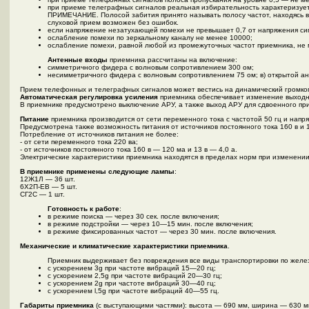
при приеме телеграфных сигналов реальная избирательность характеризуется
ПРИМЕЧАНИЕ. Полосой забития принято называть полосу частот, находясь вн
слуховой прием возможен без ошибок.
если напряжение незатухающей помехи не превышает 0,7 от напряжения сиг
ослабление помехи по зеркальному каналу не менее 10000;
ослабление помехи, равной любой из промежуточных частот приемника, не
Антенные входы
приемника рассчитаны на включение:
симметричного фидера с волновым сопротивлением 300 ом;
несимметричного фидера с волновым сопротивлением 75 ом; в) открытой ант
Прием телефонных и телеграфных сигналов может вестись на динамический громкого
Автоматическая регулировка усиления
приемника обеспечивает изменение выходно
В приемнике предусмотрено выключение АРУ, а также выход АРУ для сдвоенного пр
Питание
приемника производится от сети переменного тока с частотой 50 гц и напря
Предусмотрена также возможность питания от источников постоянного тока 160 в и 
Потребление от источников питания не более:
- от сети переменного тока 220 ва;
- от источников постоянного тока 160 в — 120 ма и 13 в — 4,0 а.
Электрические характеристики приемника находятся в пределах норм при изменении
В приемнике применены следующие лампы
:
12Ж1Л — 36 шт.
6Х2П-ЕВ — 5 шт.
СГ2С — 1 шт.
Готовность к работе
:
в режиме поиска — через 30 сек. после включения;
в режиме подстройки — через 10—15 мин. после включения;
в режиме фиксированных частот — через 30 мин. после включения.
Механические и климатические характеристики приемника
.
Приемник выдерживает без повреждения все виды транспортировки по желез
с ускорением 3g при частоте вибраций 15—20 гц;
с ускорением 2,5g при частоте вибраций 20—30 гц;
с ускорением 2g при частоте вибраций 30—40 гц;
с ускорением l,5g при частоте вибраций 40—55 гц.
Габариты приемника
(с выступающими частями): высота — 690 мм, ширина — 630 м