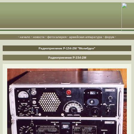
·
начало
·
новости
·
фотогалерея
·
армейская аппаратура
·
форум
·
Радиоприемник Р-154-2М "Молибден"
Радиоприемник Р-154-2М