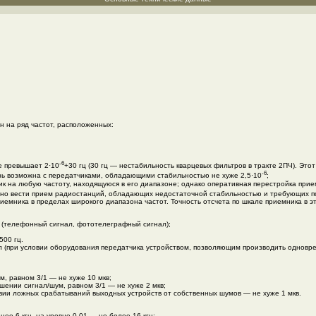
 на ряд частот, расположенных:
-6
е превышает 2·10
+30 гц (30 гц — нестабильность кварцевых фильтров в тракте 2ПЧ). Это
-6
зь возможна с передатчиками, обладающими стабильностью не хуже 2,5·10
;
 на любую частоту, находящуюся в его диапазоне; однако оперативная перестройка прием
бно вести прием радиостанций, обладающих недостаточной стабильностью и требующих п
емника в пределах широкого диапазона частот. Точность отсчета по шкале приемника в эт
 (телефонный сигнал, фототелеграфный сигнал);
500 гц.
 (при условии оборудования передатчика устройством, позволяющим производить одновр
, равном 3/1 — не хуже 10 мкв;
ении сигнал/шум, равном 3/1 — не хуже 2 мкв;
вии ложных срабатываний выходных устройств от собственных шумов — не хуже 1 мкв.
ее 6 кгц, на уровне 0,01 — не более 16 кгц;