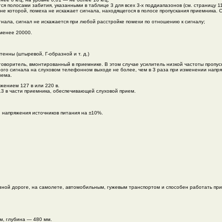
 полосами забития, указанными в таблице 3 для всех 3-х поддиапазонов (см. страницу 11
е которой, помеха не искажает сигнала, находящегося в полосе пропускания приемника. 
нала, сигнал не искажается при любой расстройке помехи по отношению к сигналу;
 менее 20000.
енны (штыревой, Г-образной и т. д.)
воритель, вмонтированный в приемнике. В этом случае усилитель низкой частоты пропус
го сигнала на слуховом телефонном выходе не более, чем в 3 раза при изменении напряж
иема.
жением 127 в или 220 в.
13 в части приемника, обеспечивающей слуховой прием.
 напряжения источников питания на ±10%.
ной дороге, на самолете, автомобильным, гужевым транспортом и способен работать при
м, глубина — 480 мм.