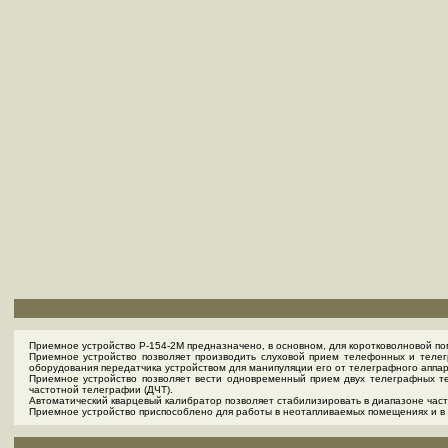
Приемное устройство Р-154-2М предназначено, в основном, для коротковолновой 
Приемное устройство позволяет производить слуховой прием телефонных и телег
оборудования передатчика устройством для манипуляции его от телеграфного аппар
Приемное устройство позволяет вести одновременный прием двух телеграфных те
частотной телеграфии (ДЧТ).
Автоматический кварцевый калибратор позволяет стабилизировать в диапазоне част
Приемное устройство приспособлено для работы в неотапливаемых помещениях и в 