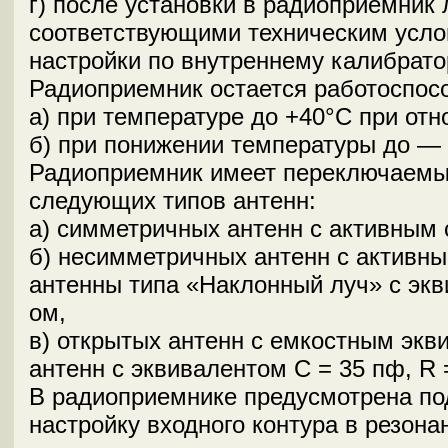
г) после установки в радиоприемник
соответствующими техническим усло
настройки по внутреннему калибрато
Радиоприемник остается работоспо
а) при температуре до +40°С при от
б) при понижении температуры до — 
Радиоприемник имеет переключаемый
следующих типов антенн:
а) симметричных антенн с активным 
б) несимметричных антенн с активны
антенны типа «Наклонный луч» с экви
ом,
в) открытых антенн с емкостным экв
антенн с эквивалентом С = 35 пф, R 
В радиоприемнике предусмотрена по
настройку входного контура в резона