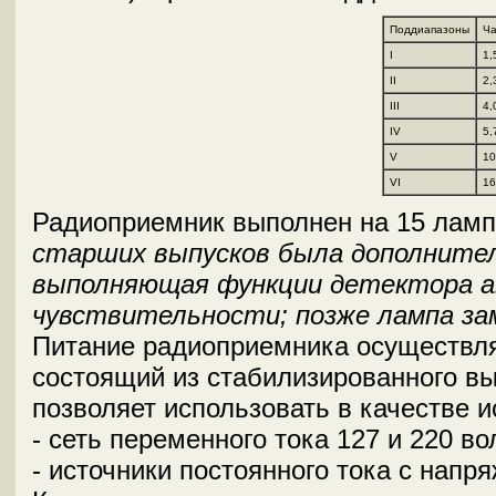
Поддиапазоны
Ча
I
1,
II
2,
III
4,
IV
5,
V
10
VI
16
Радиоприемник выполнен на 15 лам
старших выпусков была дополнитель
выполняющая функции детектора а
чувствительности; позже лампа за
Питание радиоприемника осуществля
состоящий из стабилизированного в
позволяет использовать в качестве и
- сеть переменного тока 127 и 220 во
- источники постоянного тока с напря