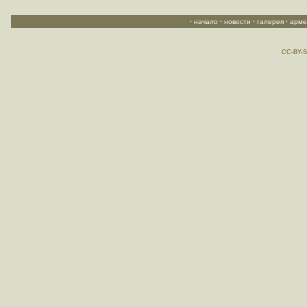
·
начало
·
новости
·
галерея
·
арме
CC-BY-S