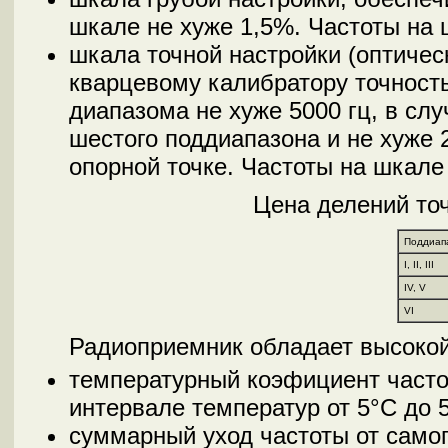
шкале не хуже 1,5%. Частоты на 
шкала точной настройки (оптичес
кварцевому калибратору точность
диапазома не хуже 5000 гц, в сл
шестого поддиапазона и не хуже 
опорной точке. Частоты на шкале
Цена делений точ
Поддиап
I, II, III
IV, V
VI
Радиоприемник обладает высоко
температурный коэфициент часто
интервале температур от 5°С до 
суммарный уход частоты от самоп