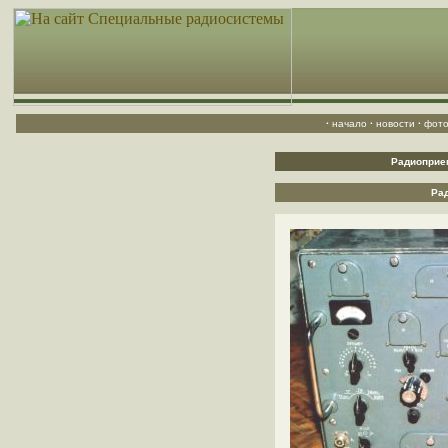
·
начало
·
новости
·
фото
Радиоприем
Ра