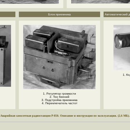
Блок приемника
Автоматический д
1. К
1. Регулятор громкости
2. Тон биений
3. Подстройка приемника
4. Переключатель частот
Аварийная самолетная радиостанция Р-850. Описание и инструкция по эксплуатации. (2,6 МБ).