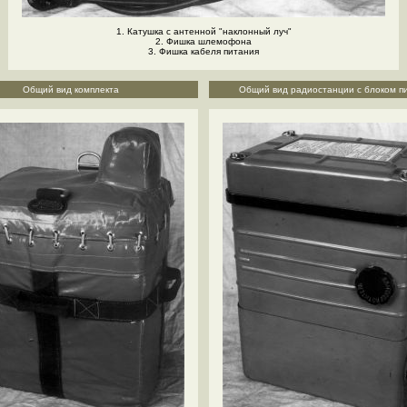
1. Катушка с антенной "наклонный луч"
2. Фишка шлемофона
3. Фишка кабеля питания
Общий вид комплекта
Общий вид радиостанции с блоком п