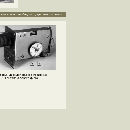
атчик сигналов бедствия, тревоги и позывных
одовый диск для набора позывных
2. Контакт кодового диска