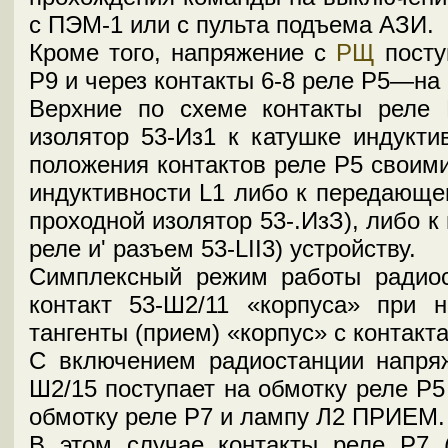
с ПЭМ-1 или с пульта подъема АЗИ.
Кроме того, напряжение с
РЩ
посту
Р9 и через контакты 6-8 реле Р5—на 
Верхние по схеме контакты реле
изолятор 53-Из1 к катушке индукти
положения контактов реле Р5 своим
индуктивности L1 либо к передающем
проходной изолятор 53-.ИзЗ), либо 
реле и' разъем 53-LII3) устройству.
Симплексный режим работы радиос
контакт 53-Ш2/11 «корпуса» при н
тангенты (прием) «корпус» с контакт
С включением радиостанции напр
Ш2/15 поступает на обмотку реле Р5
обмотку реле Р7 и лампу Л2 ПРИЕМ.
В этом случае контакты реле Р7 