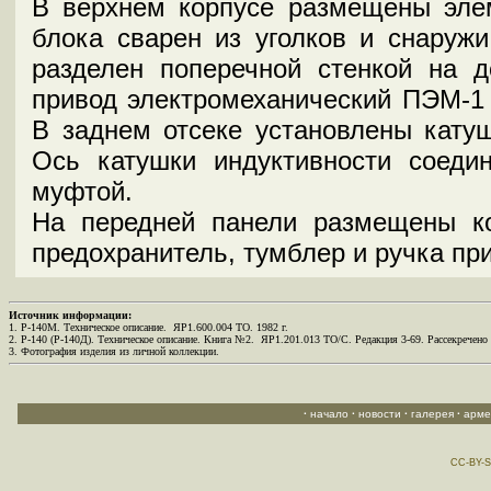
В верхнем корпусе размещены эле
блока сварен из уголков и снаруж
разделен поперечной стенкой на 
привод электромеханический ПЭМ-1 
В заднем отсеке установлены катуш
Ось катушки индуктивности соеди
муфтой.
На передней панели размещены ко
предохранитель, тумблер и ручка пр
Источник информации:
1. Р-140М. Техническое описание. ЯР1.600.004 ТО. 1982 г.
2. Р-140 (Р-140Д). Техническое описание. Книга №2. ЯР1.201.013 ТО/С. Редакция 3-69. Рассекречен
3. Фотография изделия из личной коллекции.
·
начало
·
новости
·
галерея
·
арме
CC-BY-S