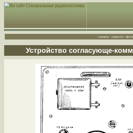
·
начало
·
новости
·
фото
Устройство согласующе-комм